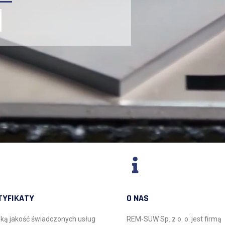
TYFIKATY
O NAS
ką jakość świadczonych usług
REM-SUW Sp. z o. o. jest firmą