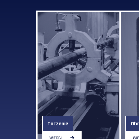
Toczenie
Ob
WIĘCEJ
WI