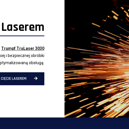
e Laserem
a
Trumpf TruLaser 3030
ej i bezpiecznej obróbki
optymalizowaną obsługą.
CIĘCIE LASEREM