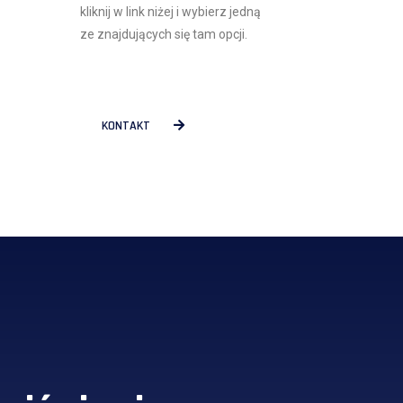
kliknij w link niżej i wybierz jedną
ze znajdujących się tam opcji.
KONTAKT