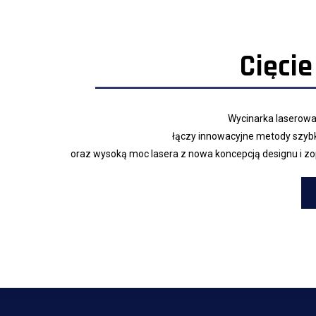
Cięci
Wycinarka laserow
łączy innowacyjne metody szybki
oraz wysoką moc lasera z nowa koncepcją designu i z