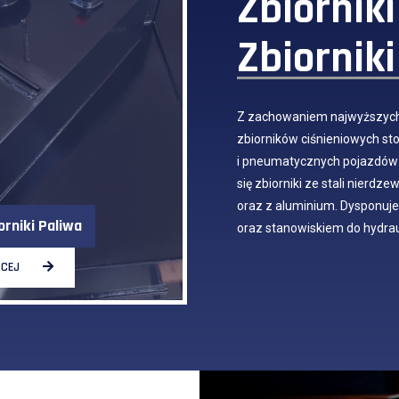
Zbiornik
Zbiorniki
Z zachowaniem najwyższych
zbiorników ciśnieniowych s
i pneumatycznych pojazdów 
się
zbiorniki ze stali nierdzew
oraz z aluminium. Dyspon
orniki Paliwa
oraz stanowiskiem do hydraul
ĘCEJ