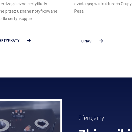
erdzają liczne certyfikaty
działającą w strukturach Grupy
ne przez uznane notyfikowane
Pesa.
stki certyfikujące.
ERTYFIKATY
O NAS
Oferujemy