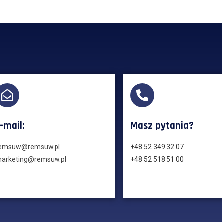
-mail:
Masz pytania?
emsuw@remsuw.pl
+48 52 349 32 07
arketing@remsuw.pl
+48 52 518 51 00